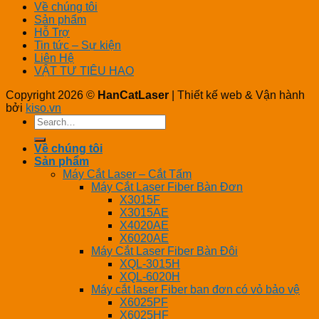
Về chúng tôi
Sản phẩm
Hỗ Trợ
Tin tức – Sự kiện
Liên Hệ
VẬT TƯ TIÊU HAO
Copyright 2026 ©
HanCatLaser
| Thiết kế web & Vận hành
bởi
kiso.vn
Search
for:
Về chúng tôi
Sản phẩm
Máy Cắt Laser – Cắt Tấm
Máy Cắt Laser Fiber Bàn Đơn
X3015F
X3015AE
X4020AE
X6020AE
Máy Cắt Laser Fiber Bàn Đôi
XQL-3015H
XQL-6020H
Máy cắt laser Fiber ban đơn có vỏ bảo vệ
X6025PF
X6025HF