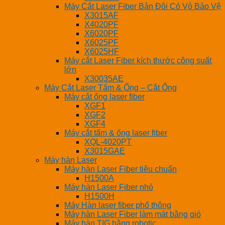
Máy Cắt Laser Fiber Bản Đôi Có Vỏ Bảo Vệ
X3015AF
X4020PF
X6020PF
X6025PF
X6025HF
Máy cắt Laser Fiber kích thước công suất
lớn
X30035AE
Máy Cắt Laser Tấm & Ống – Cắt Ống
Máy cắt ống laser fiber
XGF1
XGF2
XGF4
Máy cắt tấm & ống laser fiber
XQL-4020PT
X3015GAE
Máy hàn Laser
Máy hàn Laser Fiber tiêu chuẩn
H1500A
Máy hàn Laser Fiber nhỏ
H1500H
Máy Hàn laser fiber phổ thông
Máy hàn Laser Fiber làm mát bằng gió
Máy hàn TIG bằng robotic