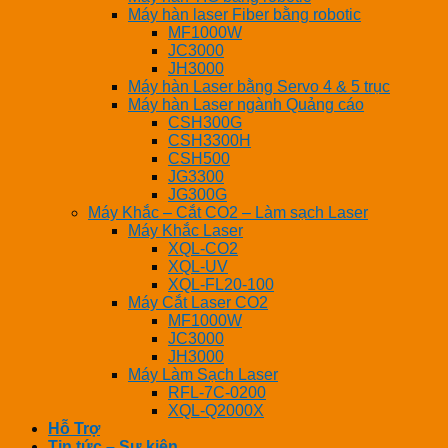
Máy hàn laser Fiber bằng robotic
MF1000W
JC3000
JH3000
Máy hàn Laser bằng Servo 4 & 5 trục
Máy hàn Laser ngành Quảng cáo
CSH300G
CSH3300H
CSH500
JG3300
JG300G
Máy Khắc – Cắt CO2 – Làm sạch Laser
Máy Khắc Laser
XQL-CO2
XQL-UV
XQL-FL20-100
Máy Cắt Laser CO2
MF1000W
JC3000
JH3000
Máy Làm Sạch Laser
RFL-7C-0200
XQL-Q2000X
Hỗ Trợ
Tin tức – Sự kiện