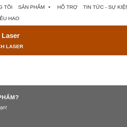
G TÔI
SẢN PHẨM
HỖ TRỢ
TIN TỨC - SỰ KIỆ
IÊU HAO
 Laser
CH LASER
 PHẨM?
bạn!