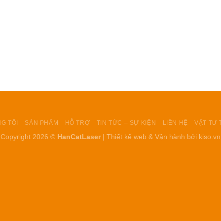
G TÔI
SẢN PHẨM
HỖ TRỢ
TIN TỨC – SỰ KIỆN
LIÊN HỆ
VẬT TƯ 
Copyright 2026 ©
HanCatLaser
| Thiết kế web & Vận hành bởi
kiso.vn