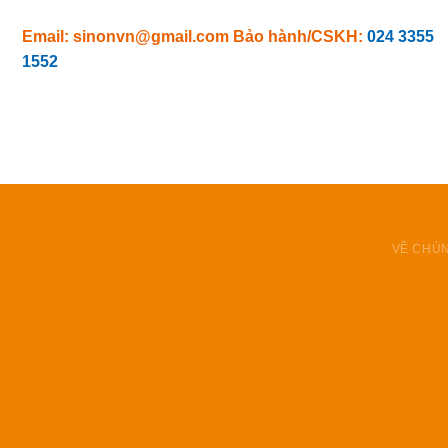
Email: sinonvn@gmail.com
Bảo hành/CSKH:
024 3355
1552
VỀ CHÚN