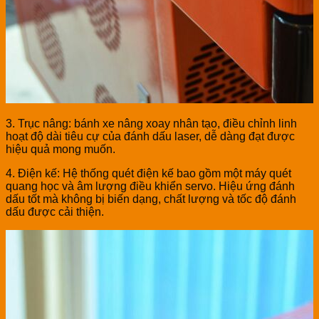
3. Trục nâng: bánh xe nâng xoay nhân tạo, điều chỉnh linh
hoạt độ dài tiêu cự của đánh dấu laser, dễ dàng đạt được
hiệu quả mong muốn.
4. Điện kế: Hệ thống quét điện kế bao gồm một máy quét
quang học và âm lượng điều khiển servo. Hiệu ứng đánh
dấu tốt mà không bị biến dạng, chất lượng và tốc độ đánh
dấu được cải thiện.