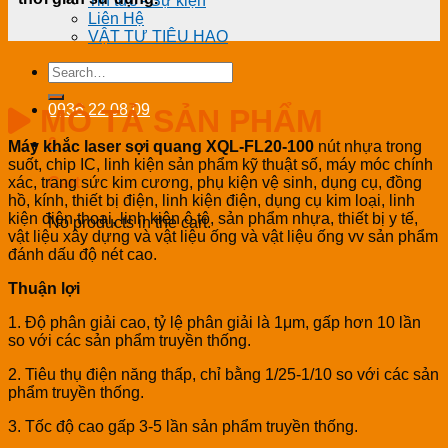
Tin tức - Sự kiện
Liên Hệ
VẬT TƯ TIÊU HAO
Search
for:
0936 22 08 09
MÔ TẢ SẢN PHẨM
0
Máy khắc laser sợi quang XQL-FL20-100
nút nhựa trong
suốt, chip IC, linh kiện sản phẩm kỹ thuật số, máy móc chính
Cart
xác, trang sức kim cương, phụ kiện vệ sinh, dụng cụ, đồng
hồ, kính, thiết bị điện, linh kiện điện, dụng cụ kim loại, linh
kiện điện thoại, linh kiện ô tô, sản phẩm nhựa, thiết bị y tế,
No products in the cart.
vật liệu xây dựng và vật liệu ống và vật liệu ống vv sản phẩm
đánh dấu độ nét cao.
Thuận lợi
1. Độ phân giải cao, tỷ lệ phân giải là 1μm, gấp hơn 10 lần
so với các sản phẩm truyền thống.
2. Tiêu thụ điện năng thấp, chỉ bằng 1/25-1/10 so với các sản
phẩm truyền thống.
3. Tốc độ cao gấp 3-5 lần sản phẩm truyền thống.