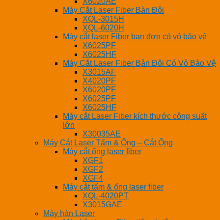
X6020AE
Máy Cắt Laser Fiber Bàn Đôi
XQL-3015H
XQL-6020H
Máy cắt laser Fiber ban đơn có vỏ bảo vệ
X6025PF
X6025HF
Máy Cắt Laser Fiber Bản Đôi Có Vỏ Bảo Vệ
X3015AF
X4020PF
X6020PF
X6025PF
X6025HF
Máy cắt Laser Fiber kích thước công suất
lớn
X30035AE
Máy Cắt Laser Tấm & Ống – Cắt Ống
Máy cắt ống laser fiber
XGF1
XGF2
XGF4
Máy cắt tấm & ống laser fiber
XQL-4020PT
X3015GAE
Máy hàn Laser