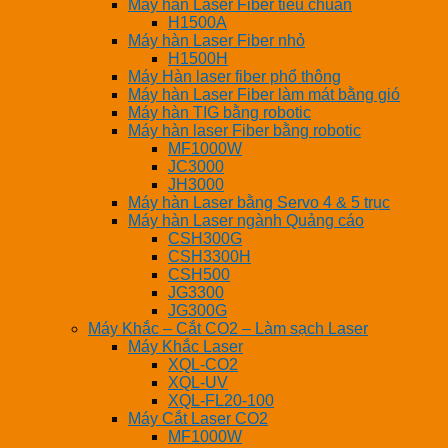
Máy hàn Laser Fiber tiêu chuẩn
H1500A
Máy hàn Laser Fiber nhỏ
H1500H
Máy Hàn laser fiber phổ thông
Máy hàn Laser Fiber làm mát bằng gió
Máy hàn TIG bằng robotic
Máy hàn laser Fiber bằng robotic
MF1000W
JC3000
JH3000
Máy hàn Laser bằng Servo 4 & 5 trục
Máy hàn Laser ngành Quảng cáo
CSH300G
CSH3300H
CSH500
JG3300
JG300G
Máy Khắc – Cắt CO2 – Làm sạch Laser
Máy Khắc Laser
XQL-CO2
XQL-UV
XQL-FL20-100
Máy Cắt Laser CO2
MF1000W