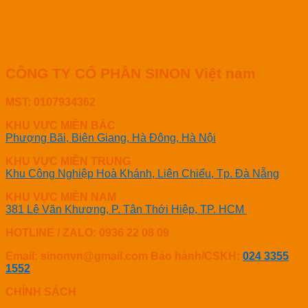
CÔNG TY CỔ PHẦN SINON Việt nam
MST: 0107934362
KHU VỰC MIỀN BẮC
Phượng Bãi, Biên Giang, Hà Đông, Hà Nội
KHU VỰC MIỀN TRUNG
Khu Công Nghiệp Hoà Khánh, Liên Chiểu, Tp. Đà Nẵng
KHU VỰC MIỀN NAM
381 Lê Văn Khương, P. Tân Thới Hiệp, TP. HCM
HOTLINE / ZALO: 0936 22 08 09
Email: sinonvn@gmail.com
Bảo hành/CSKH:
024 3355
1552
CHÍNH SÁCH