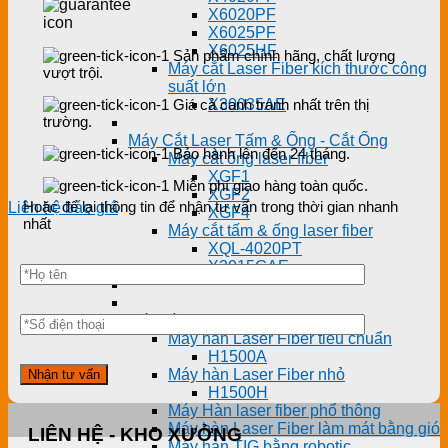
X6020PF
X6025PF
X6025HF
Sản phẩm chính hãng, chất lượng
Máy cắt Laser Fiber kích thước công
vượt trội.
suất lớn
Giá cả cạnh tranh nhất trên thị
X30035AE
trường.
Máy Cắt Laser Tấm & Ống - Cắt Ống
Bảo hành lên đến 24 tháng.
Máy cắt ống laser fiber
XGF1
Miễn phí giao hàng toàn quốc.
XGF2
Hoặc để lại thông tin để nhận tư vấn trong thời gian nhanh
Liên hệ báo giá
XGF4
nhất
Máy cắt tấm & ống laser fiber
XQL-4020PT
X3015GAE
Máy hàn Laser
Máy hàn Laser Fiber tiêu chuẩn
H1500A
Máy hàn Laser Fiber nhỏ
H1500H
Máy Hàn laser fiber phổ thông
Máy hàn Laser Fiber làm mát bằng gió
LIÊN HỆ - KHO XƯỞNG
Máy hàn TIG bằng robotic