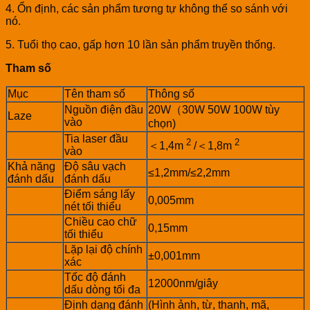
4. Ổn định, các sản phẩm tương tự không thể so sánh với
nó.
5. Tuổi thọ cao, gấp hơn 10 lần sản phẩm truyền thống.
Tham số
Mục
Tên tham số
Thông số
Nguồn điện đầu
20W（30W 50W 100W tùy
Laze
vào
chọn)
Tia laser đầu
2
2
＜1,4m
/＜1,8m
vào
Khả năng
Độ sâu vạch
≤1,2mm/≤2,2mm
đánh dấu
đánh dấu
Điểm sáng lấy
0,005mm
nét tối thiểu
Chiều cao chữ
0,15mm
tối thiểu
Lặp lại độ chính
±0,001mm
xác
Tốc độ đánh
12000nm/giây
dấu dòng tối đa
Định dạng đánh
(Hình ảnh, từ, thanh, mã,