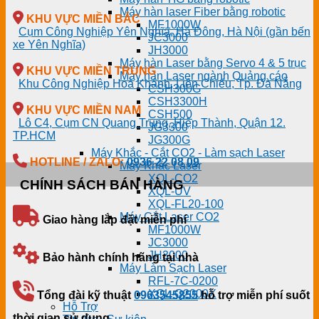
Máy hàn laser Fiber bằng robotic
KHU VỰC MIỀN BẮC
MF1000W
Cụm Công Nghiệp Yên Nghĩa, Hà Đông, Hà Nội (gần bến
JC3000
xe Yên Nghĩa)
JH3000
Máy hàn Laser bằng Servo 4 & 5 trục
KHU VỰC MIỀN TRUNG
Máy hàn Laser ngành Quảng cáo
Khu Công Nghiệp Hoà Khánh, Liên Chiểu, Tp. Đà Nẵng
CSH300G
CSH3300H
KHU VỰC MIỀN NAM
CSH500
Lô C4, Cụm CN Quang Trung, Hiệp Thành, Quận 12.
JG3300
TP.HCM
JG300G
Máy Khắc - Cắt CO2 - Làm sạch Laser
HOTLINE / ZALO:
0936 22 08 09
Máy Khắc Laser
XQL-CO2
CHÍNH SÁCH BÁN HÀNG
XQL-UV
XQL-FL20-100
Máy Cắt Laser CO2
Giao hàng lắp đặt miễn phí
MF1000W
JC3000
JH3000
Bảo hành chính hãng tại nhà
Máy Làm Sạch Laser
RFL-7C-0200
XQL-Q2000X
Tổng đài kỹ thuật
0963545855
hỗ trợ miễn phí suốt
Hỗ Trợ
thời gian sử dụng.