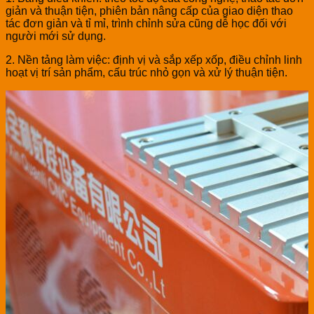
giản và thuận tiện, phiên bản nâng cấp của giao diện thao
tác đơn giản và tỉ mỉ, trình chỉnh sửa cũng dễ học đối với
người mới sử dụng.
2. Nền tảng làm việc: định vị và sắp xếp xốp, điều chỉnh linh
hoạt vị trí sản phẩm, cấu trúc nhỏ gọn và xử lý thuận tiện.