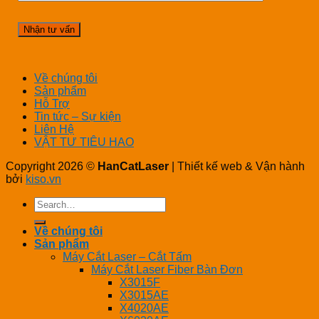
Về chúng tôi
Sản phẩm
Hỗ Trợ
Tin tức – Sự kiện
Liên Hệ
VẬT TƯ TIÊU HAO
Copyright 2026 ©
HanCatLaser
| Thiết kế web & Vận hành
bởi
kiso.vn
Search
for:
Về chúng tôi
Sản phẩm
Máy Cắt Laser – Cắt Tấm
Máy Cắt Laser Fiber Bàn Đơn
X3015F
X3015AE
X4020AE