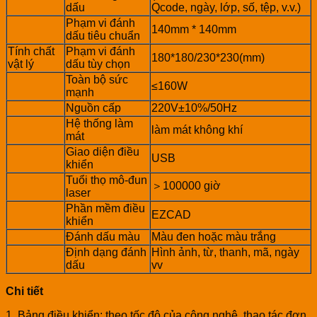
dấu
Qcode, ngày, lớp, số, tệp, v.v.)
Phạm vi đánh
140mm * 140mm
dấu tiêu chuẩn
Tính chất
Phạm vi đánh
180*180/230*230(mm)
vật lý
dấu tùy chọn
Toàn bộ sức
≤160W
mạnh
Nguồn cấp
220V±10%/50Hz
Hệ thống làm
làm mát không khí
mát
Giao diện điều
USB
khiển
Tuổi thọ mô-đun
＞100000 giờ
laser
Phần mềm điều
EZCAD
khiển
Đánh dấu màu
Màu đen hoặc màu trắng
Định dạng đánh
Hình ảnh, từ, thanh, mã, ngày
dấu
vv
Chi tiết
1. Bảng điều khiển: theo tốc độ của công nghệ, thao tác đơn