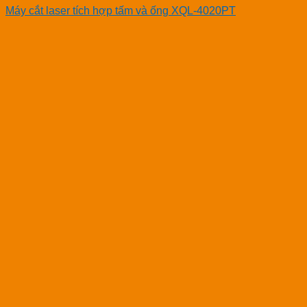
Máy cắt laser tích hợp tấm và ống XQL-4020PT