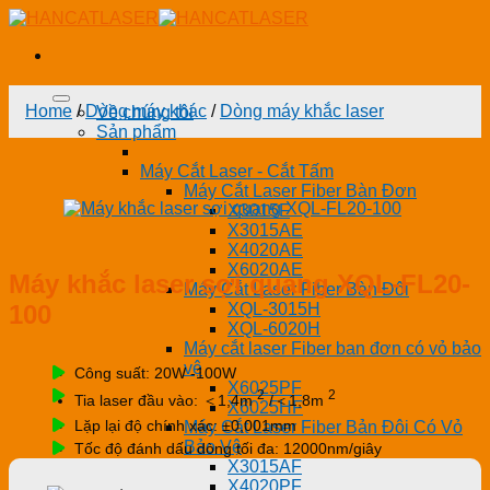
Skip
to
content
Home
/
Dòng máy khác
/
Dòng máy khắc laser
Về chúng tôi
Sản phẩm
Máy Cắt Laser - Cắt Tấm
Máy Cắt Laser Fiber Bàn Đơn
X3015F
X3015AE
X4020AE
X6020AE
Máy khắc laser sợi quang XQL-FL20-
Máy Cắt Laser Fiber Bàn Đôi
100
XQL-3015H
XQL-6020H
Máy cắt laser Fiber ban đơn có vỏ bảo
vệ
Công suất: 20W -100W
X6025PF
2
2
Tia laser đầu vào: ＜1,4m
/＜1,8m
X6025HF
Lặp lại độ chính xác: ±0,001mm
Máy Cắt Laser Fiber Bản Đôi Có Vỏ
Bảo Vệ
Tốc độ đánh dấu dòng tối đa: 12000nm/giây
X3015AF
X4020PF