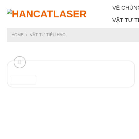
Skip
VỀ CHÚN
to
content
VẬT TƯ T
HOME
/
VẬT TƯ TIÊU HAO