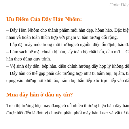
Cuộn Dây
Ưu Điểm Của Dây Hàn Nhôm:
– Dây Hàn Nhôm cho thành phẩm mối hàn đẹp, hòan hảo. Đặc biệt, 
nhau và hoàn toàn thích hợp với phạm vi hàn tương đối rộng.
– Lắp đặt máy móc trong môi trường có nguồn điện ổn định, bảo đả
– Làm sạch bề mặt chuẩn bị hàn, tẩy toàn bộ chất bẩn, dầu mỡ… Ch
hàn theo đúng quy trình.
– Vệ sinh dây dẫn, bép hàn, điều chỉnh hướng dây hợp lý không để 
– Dây hàn có thể gặp phải các trường hợp như bị bám bụi, bị ẩm, b
dụng vào những nơi khô ráo, tránh bụi bẩn tiếp xúc trực tiếp vào d
Mua dây hàn ở đâu uy tín?
Trên thị trường hiện nay đang có rất nhiều thương hiệu bán dây h
được biết đến là đơn vị chuyên phân phối máy hàn laser và vật tư t