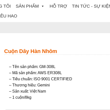
G TÔI
SẢN PHẨM
HỖ TRỢ
TIN TỨC - SỰ KIỆ
IÊU HAO
Cuộn Dây Hàn Nhôm
– Tên sản phẩm: GM-308L
– Mã sản phẩm: AWS ER308L
– Tiêu chuẩn: ISO 9001 CERTIFIED
– Thương hiệu: Gemini
– Sản xuất: Việt Nam
– 1 cuộn/8kg