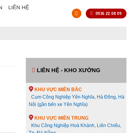
N
LIÊN HỆ
0936 22 08 09
LIÊN HỆ - KHO XƯỞNG
KHU VỰC MIỀN BẮC
Cụm Công Nghiệp Yên Nghĩa, Hà Đông, Hà
Nội (gần bến xe Yên Nghĩa)
KHU VỰC MIỀN TRUNG
Khu Công Nghiệp Hoà Khánh, Liên Chiểu,
Tp. Đà Nẵng