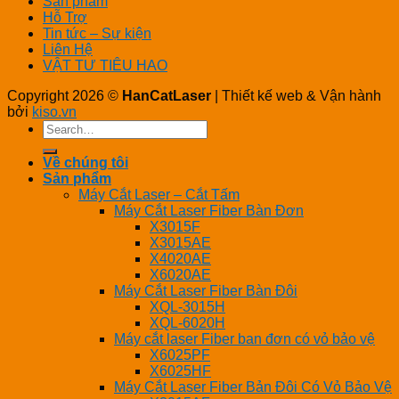
Sản phẩm
Hỗ Trợ
Tin tức – Sự kiện
Liên Hệ
VẬT TƯ TIÊU HAO
Copyright 2026 ©
HanCatLaser
| Thiết kế web & Vận hành
bởi
kiso.vn
Search
for:
Về chúng tôi
Sản phẩm
Máy Cắt Laser – Cắt Tấm
Máy Cắt Laser Fiber Bàn Đơn
X3015F
X3015AE
X4020AE
X6020AE
Máy Cắt Laser Fiber Bàn Đôi
XQL-3015H
XQL-6020H
Máy cắt laser Fiber ban đơn có vỏ bảo vệ
X6025PF
X6025HF
Máy Cắt Laser Fiber Bản Đôi Có Vỏ Bảo Vệ