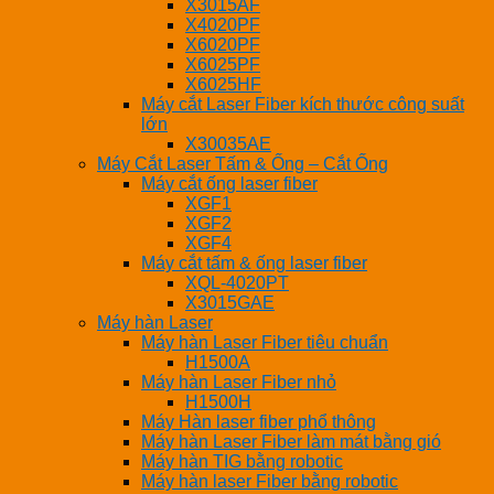
X3015AF
X4020PF
X6020PF
X6025PF
X6025HF
Máy cắt Laser Fiber kích thước công suất
lớn
X30035AE
Máy Cắt Laser Tấm & Ống – Cắt Ống
Máy cắt ống laser fiber
XGF1
XGF2
XGF4
Máy cắt tấm & ống laser fiber
XQL-4020PT
X3015GAE
Máy hàn Laser
Máy hàn Laser Fiber tiêu chuẩn
H1500A
Máy hàn Laser Fiber nhỏ
H1500H
Máy Hàn laser fiber phổ thông
Máy hàn Laser Fiber làm mát bằng gió
Máy hàn TIG bằng robotic
Máy hàn laser Fiber bằng robotic