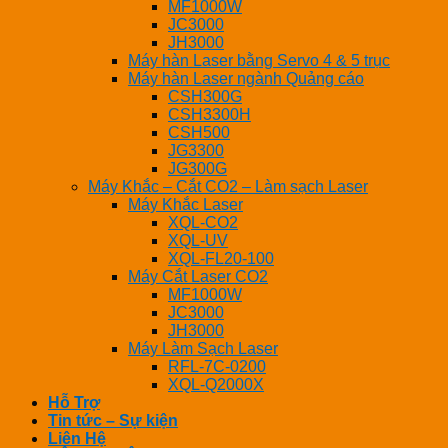
MF1000W
JC3000
JH3000
Máy hàn Laser bằng Servo 4 & 5 trục
Máy hàn Laser ngành Quảng cáo
CSH300G
CSH3300H
CSH500
JG3300
JG300G
Máy Khắc – Cắt CO2 – Làm sạch Laser
Máy Khắc Laser
XQL-CO2
XQL-UV
XQL-FL20-100
Máy Cắt Laser CO2
MF1000W
JC3000
JH3000
Máy Làm Sạch Laser
RFL-7C-0200
XQL-Q2000X
Hỗ Trợ
Tin tức – Sự kiện
Liên Hệ