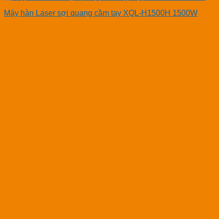
Máy hàn Laser sợi quang cầm tay XQL-H1500H 1500W