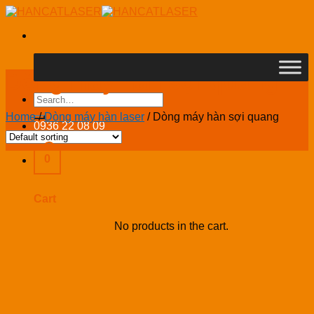
Skip
to
content
Dòng máy hàn sợi quang
Search
for:
Home
/
Dòng máy hàn laser
/
Dòng máy hàn sợi quang
0936 22 08 09
0
Cart
No products in the cart.